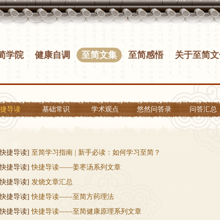
简学院
健康自调
至简文集
至简感悟
关于至简文
捷导读
基础常识
学术观点
悠然问答录
问答汇总
简感悟
万病至简论
【最新课程公
光明心语
感悟精华
告】
[快捷导读]
至简学习指南 | 新手必读：如何学习至简？
[快捷导读]
快捷导读——姜枣汤系列文章
[快捷导读]
发烧文章汇总
[快捷导读]
快捷导读——至简方药理法
[快捷导读]
快捷导读——至简健康原理系列文章