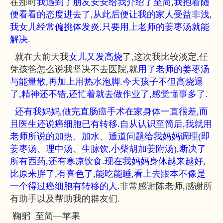
在那时
我遇到了朋友安安给我介绍了至简,我抱着随
便看看的态度进去了,从此后便让我的家人受益非浅,
我女儿经常偏挑体发炎,只要用上老师的姜枣汤就能
解决.
  就在大前天我
女儿又发高烧
了,这次我比较淡定,任
凭孩爸怎么说我坚决不去医院,就
用了老师的姜枣汤
与能量散,再加上用热水泡脚.今天孩子不但高烧退
了,精神还不错,还忙着就去做作业了,感觉懂事多了.
还有我妈妈,做完直肠癌手术在家身体一直很差,而
且医生还说癌细胞已有转移.自从认识至简后,我就用
老师所说的加热、加水、通道问题给我妈妈调理(即
姜枣汤、理中汤、生脉饮,小柴胡加姜附汤),断决了
所有西药,还有寒凉饮食.现在我妈妈身体越来越好,
比原来胖了,有喜色了,能吃能睡,看上去跟本不像是
一个得过癌细胞有转移的人.
非常感谢陈老师,感谢所
有助手以及帮助我的群友们.
 鞠躬  至简—苹果