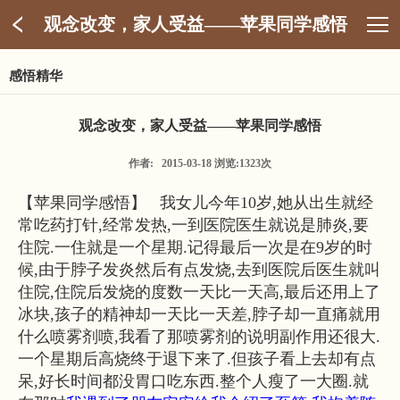
观念改变，家人受益——苹果同学感悟
感悟精华
观念改变，家人受益——苹果同学感悟
作者: 2015-03-18 浏览:1323次
【苹果同学感悟】   我女儿今年10岁,她从出生就经
常吃药打针,经常发热,一到医院医生就说是肺炎,要
住院.一住就是一个星期.
记得最后一次是在9岁的时
候,由于脖子发炎然后有点发烧,去到医院后医生就叫
住院,住院后发烧的度数一天比一天高,最后还用上了
冰块,孩子的精神却一天比一天差,脖子却一直痛就用
什么喷雾剂喷,我看了那喷雾剂的说明副作用还很大.
一个星期后高烧终于退下来了.但孩子看上去却有点
呆,好长时间都没胃口吃东西.整个人瘦了一大圈.就