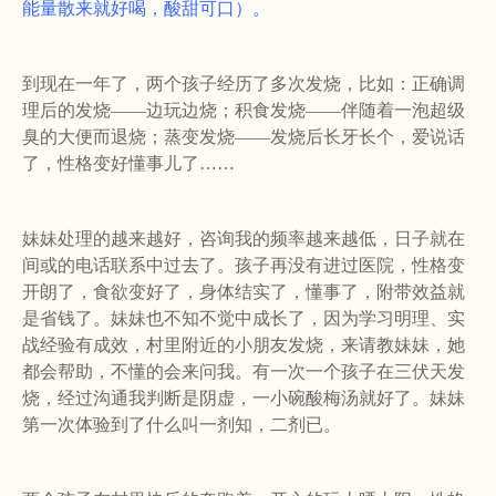
能量散来就好喝，酸甜可口）。
到现在一年了，两个孩子经历了多次发烧，比如：正确调
理后的发烧
——
边玩边烧；积食发烧
——
伴随着一泡超级
臭的大便而退烧；蒸变发烧
——
发烧后长牙长个，爱说话
了，性格变好懂事儿了
……
妹妹处理的越来越好，咨询我的频率越来越低，日子就在
间或的电话联系中过去了。孩子再没有进过医院，性格变
开朗了，食欲变好了，身体结实了，懂事了，附带效益就
是省钱了。妹妹也不知不觉中成长了，因为学习明理、实
战经验有成效，村里附近的小朋友发烧，来请教妹妹，她
都会帮助，不懂的会来问我。有一次一个孩子在三伏天发
烧，经过沟通我判断是阴虚，一小碗酸梅汤就好了。妹妹
第一次体验到了什么叫一剂知，二剂已。