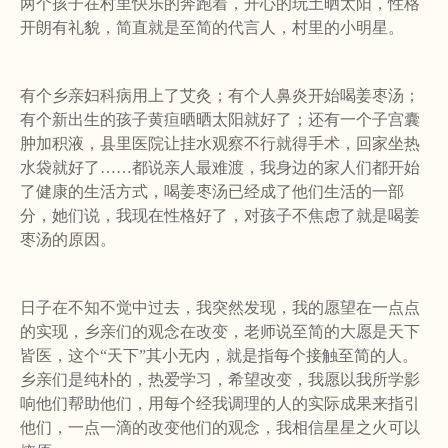
两个孩子在村里快乐的奔跑着，开心的玩土晒太阳，性格
开朗有礼貌，简直就是至简的代言人，村里的小明星。
有个乡亲妇科病用上了艾灸；有个人鼻炎开始喝姜枣汤；
有个新出生的孩子黄疸晒晒太阳就好了；还有一个子宫囊
肿加积液，县里医院让挂水观察不行就得手术，回家坐热
水袋就好了
……
都说亲人最难渡，我身边的家人们都开始
了健康的生活方式，喝姜枣汤已经成了他们生活的一部
分，她们说，我现在性格好了，对孩子不焦虑了就是喝姜
枣汤的原因。
日子在不知不觉中过去，我突然发现，我的愿望在一点点
的实现，乡亲们的观念在改变，老师说至简的大愿是天下
皆医，这个
“
天下
”
其小无内，就是指每个接触至简的人。
乡亲们是纯朴的，热爱学习，希望改变，我愿以我所学影
响他们帮助他们，用每个经我调理的人的实际成果来指引
他们，一点一滴的改变他们的观念，我相信星星之火可以