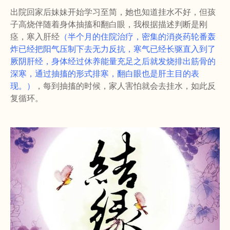
出院回家后妹妹开始学习至简，她也知道挂水不好，但孩
子高烧伴随着身体抽搐和翻白眼，我根据描述判断是刚
痉，寒入肝经
（半个月的住院治疗，密集的消炎药轮番轰
炸已经把阳气压制下去无力反抗，寒气已经长驱直入到了
厥阴肝经，身体经过休养能量充足之后就发烧排出筋骨的
深寒，通过抽搐的形式排寒，翻白眼也是肝主目的表
现。）
，每到抽搐的时候，家人害怕就会去挂水，如此反
复循环。