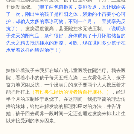
开始发高烧。
（喂了两包茵栀黄，黄疸没退，又让我给买
了一次，刚出生的孩子是稚阳之体，娇嫩的小苗要小心呵
护，却输入太多的寒凉药物，不到一个月，二宝就率先反
抗了）。
发烧温度很高，县医院挂水无法压制。
（说明孩
子先天的阳气足，条件很好，身体调集了十月怀胎储备的
先天之精去抵抗挂水的寒凉，可叹，现在世间多少孩子在
承受着这样的错误治疗！）
妹妹带着孩子来我所在城市的儿童医院住院治疗。我去医
院，看着小小的孩子每天五瓶点滴，三次雾化吸入，孩子
奋力地哭闹反抗，一个没满月的孩子要两个大人按压着才
能把针打上
（有过类似经历的读者请自行脑补。）
，经过
半个月的压制终于退烧了。在这期间，我把至简的理念传
播给妹妹，给她讲解发烧的原理和应对的办法，并告诉
她，孩子回去调养一段时间一定还会通过发烧来排出出生
以来接受到的寒凉因素。