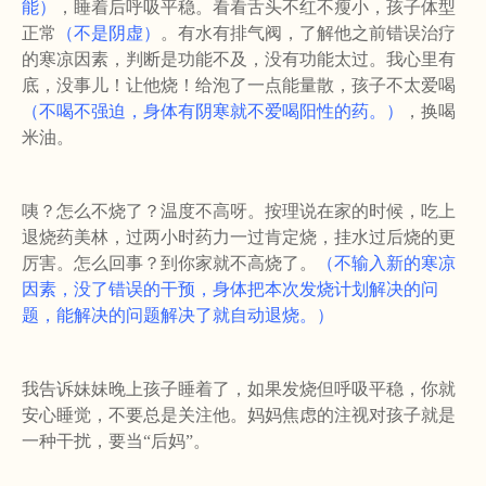
能）
，睡着后呼吸平稳。看看舌头不红不瘦小，孩子体型
正常
（不是阴虚）
。有水有排气阀，了解他之前错误治疗
的寒凉因素，判断是功能不及，没有功能太过。我心里有
底，没事儿！让他烧！给泡了一点能量散，孩子不太爱喝
（不喝不强迫，身体有阴寒就不爱喝阳性的药。）
，换喝
米油。
咦？怎么不烧了？温度不高呀。按理说在家的时候，吃上
退烧药美林，过两小时药力一过肯定烧，挂水过后烧的更
厉害。怎么回事？到你家就不高烧了。
（不输入新的寒凉
因素，没了错误的干预，身体把本次发烧计划解决的问
题，能解决的问题解决了就自动退烧。）
我告诉妹妹晚上孩子睡着了，如果发烧但呼吸平稳，你就
安心睡觉，不要总是关注他。妈妈焦虑的注视对孩子就是
一种干扰，要当
“
后妈
”
。