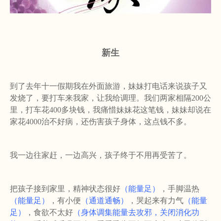
新生
到了去年十一假期我在外面旅游，妹妹打电话来说孩子又
发烧了，要打车来我家，让我给调理。我们两家相隔
200
公
里，打车花
400
多块钱，我痛惜妹妹花这笔钱，妹妹却说在
家花
4000
治不好病，还伤害孩子身体，这点钱不多。
我一边往家赶，一边高兴，孩子终于不用再受苦了。
把孩子接到家里，精神状态很好
（能量足）
，手脚温热
（能量足）
，有小便
（通道通畅）
，哭起来有力气
（能量
足）
，食欲不太好
（身体调集能量去攻邪，关闭消化功