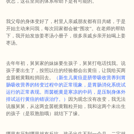
状态，这在至简的体系帮助下是有可能的。
我父母的身体变好了，村里人亲戚朋友都有目共睹，于是
开始主动来问我，每次回家都会被
“
围攻
”
。在老师的帮助
下，我开始发放姜枣汤小册子，很多亲戚乡亲开始喝上姜
枣汤。
去年年初，舅舅家的妹妹要生孩子，舅舅打电话找我。说
孩子要出生了，按照以往的经验都会出黄疸，让我给买两
盒茵栀黄颗粒捎回去。
（新生儿黄疸是脐带吸收营养到胃
肠吸收营养的转变过程中的正常现象，是胃肠消化系统试
运行的正常表现。而茵栀黄是寒凉的中药，是压制身体外
排试运行黄疸的错误治疗。）
因为观念没有改变，我无法
说服舅舅，从这两盒茵栀黄颗粒开始，我和这两个未出生
的孩子（是双胞胎哦）就结下了缘。
哪里有压制哪里就有反抗，孩子出生不到一个月，二宝就