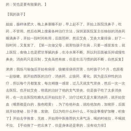
的：笑也是要有能量的。】
【我的孩子】
姐姐，腺样体肥大，晚上鼻塞睡不好，早上起不了。开始上医院洗鼻子，吃
药，不管用。然后在网上搜索各种治疗方法，深圳某医院某主任独创的消炎药
睡滴鼻子，开始一段时间有用，后面照样。然后艾灸，艾灸大量排痰，好了一
段时间，又复发了。【第一次做父母，就害怕孩子生病，只要一感冒发生，就
上医院，食物上也是肥甘厚腻的多，生冷水果不断。所以到后面被压抑成慢性
鼻炎。消炎药只是压制，艾灸虽然有效，但是生活习惯的因不断，自然反复】
弟弟：我练习瑜伽后开始有病排，咳嗽排痰得厉害，当时孩子5个月，也跟着
一起咳嗽。就开始西医的治疗，消炎药、止咳药、雾化。因为是压抑性的治
疗，所以每个月都复发，每次稍微一感冒，过几天就支气管炎，然后一次一次
去医院。也开始艾灸，彻底的治好了他的支气管炎。但是孩子吃了太多消炎
药，在一次去医院吃糖丸后开始拉肚子。治疗过程又是大量消炎药，就开始贫
血（嘴唇都是白的，脸色蜡黄），为了给他补血，就给他加肉，加猪肝，后面
就开始便秘，肚子胀，发烧。【以为吃什么补什么，不知这事瘦驴加鞭，积食
了】开始去学推拿，无效，开始用中医推荐的大承气汤，喝的时候拉，不喝就
不拉。【手动推了一把出来了，但是身体还是寒的，没有动力排】