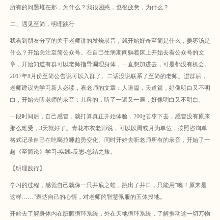
所有的问题堆在那，为什么？我很困惑，也很疲惫，为什么？
二、遇见至简，明理践行
我看到朋友分享的关于老师讲的发烧录音，就开始好奇至简是什么，姜枣汤是
什么？开始关注至简公众号。
在自己生病期间躺着床上开始去看公众号的文
章，开始知道有群可以老师指导调理身体，一直想加进去，可是都没有机会。
2017年8月份至简公告说可以入群了。二话没说联系了至简的老师。进群后，
老师建议先学习新人必读，看老师的文章：人道篇，天道篇，好像明白又不明
白，开始去听老师的录音：儿科的，听了一遍又一遍，好像明白又不明白。
一段时间后，自己感冒，就打算真正开始体验，200g姜枣下去，感冒没有原来
那么难受，3天就好了。青花布衣老师说，可以以周或月为单位，按照咨询单
格式记录自己在吃喝拉睡趋势变化。同时开始去听老师所有的录音，开始了一
趟《至简论》学习-实践-反思-总结之旅。
【明理践行】
学习的过程，感觉自己就像一只井底之蛙，跳出了井口，只能用“噢！原来是
这样……”表达自己的心情，对老师的智慧佩服的五体投地。
开始去了解身体内在脏腑循环系统，外在天地循环系统，了解推动这一切万物