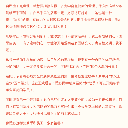
自己懂了点道理，就想要拯救世界，以为学会点健康的道理，什么疾病就应该
能够应手而解，在自己手里的病痛一定、必须得好起来——这也是一种
病，“法执”的病。有能力的人最容易得这种病，助手也最容易得这种病。悉心
这么快就能跨过这个坎，让我刮目相看！
能够拿起（懂得分析判断），能够放下（不强求结果），就会有随缘的心（因
果自负），有了这样的心，才能够开始观察诸多因缘变化。离自性光明，就不
远了。
这是一份助手考核的内容：除了学术知识考核，还要有一份自己的体征感悟。
至简的助手，一定是要知行合一的，才能明白"天下皆医"这个大愿的分量！
在此，恭喜悉心成为至简新体系创立的第一位考核通过助手！助手分“木火土
金水”五个级别。现在正式通告：悉心同学成为至简“木”助手！可以开始各群
服务至简的学员了。
同时还有另一个好消息：悉心已经申请加入至简公司，成为公司正式职员。目
前正在实习阶段，相信以她的能力和实际付出（今天学堂上线的几篇文宣，都
是出自她之手），很快可以成为至简的正式员工！
像悉心这样的助手和员工，多多益善！