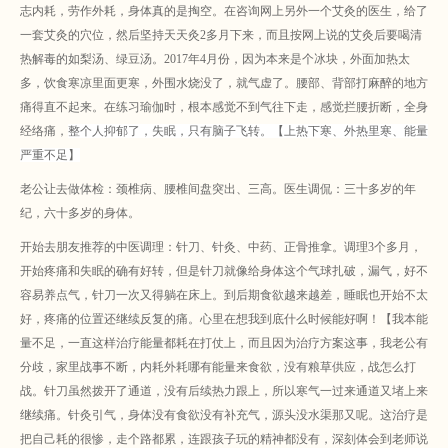
志内耗，劳作外耗，身体真的是掏空。在咨询网上另外一个艾灸的医生，给了
一套艾灸的穴位，然后坚持天天灸2多月下来，而且按网上说的艾灸后要喝清
热解毒的如梨汤、绿豆汤。2017年4月份，
因为本来是个冰块，外面加热太
多，饮食寒凉里面更寒，外围水烧没了，就气虚了。腰部、背部打麻醉的地方
痛得直不起来。在练习瑜伽时，根本感觉不到气往下走，感觉拦腰折断，全身
经络痛，
整个人抑郁了，失眠，只有脑子飞转。【上热下寒、外热里寒、能量
严重不足】
老公让去做体检：颈椎病、腰椎间盘突出、三高。医生调侃：三十多岁的年
纪，六十多岁的身体。
开始去朋友推荐的中医调理：针刀、针灸、中药、正骨推拿。调理3个多月，
开始疼痛和失眠的确有好转，但是针刀就像给身体这个气球扎破，漏气，好不
容易养点气，针刀一次又得躺在床上。到后期食欲越来越差，睡眠也开始不太
好，疼痛的位置还继续反复的痛。心里在想我到底什么时候能好啊！【我本能
量不足，一直这样治疗能量都耗在打仗上，而且因为治疗方案这事，我老公有
分歧，家里战事不断，内耗外耗哪有能量来食欲，没有粮草供应，战怎么打
战。针刀虽然拨开了通道，没有后续热力跟上，所以寒气一过来通道又堵上来
继续痛。针灸引气，身体没有食欲没有补充气，源头没水渠那又呢。这治疗是
把自己耗的很惨，走个路都累，连跟孩子玩的精神都没有，深刻体会到老师说