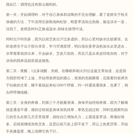
我自己：调理也没有那么顺利的。
第一关：开始调理时，对于自己身体和凉降的不完全理解，看了老师关于秋天
保健的方法，下午误用生脉熟地枸杞饮，刚姜枣汤加点热能，被这凉水一泼，
没劲了。老师及时纠正换成温水-加味生脉理中汤。
同时出汗特别多，因为以前艾灸出汗过多虚的，所以心里对缺水比较紧张。去
听老师关于出汗部分录音，学习空调原理，明白现在姜枣汤热加水从里进去，
水带着寒就排出来，不会缺水。艾灸只加热，而且只是从表皮经络加热，对于
冰块的我来说就容易皮烧焦。
第二关：夜醒，1点多就醒，失眠。在睡眠和相火归位这篇文章知道，这是因
为我肝经堵了上溢，开始用老师说的观心，渐渐的也能睡着，后面看到老师关
于站桩的文章，睡不着就起来站1000个呼吸，抖一抖通道通很多，也累了，倒
头呼呼继续睡。
第三关：全身的疼痛，到第三个月能量渐满，身体开始经络疼痛，因为了解痛
就是通道不通，痛的过程就是身体加热排寒，寒热交战过程，同时也观察到自
己的舌头在那几天舌苔很厚，就给自己增加兵力，上霸道姜枣汤，疼痛好很
多。后续就继续加热艾灸，反思以前只灸上部不灸下，而让上热更厉害，开始
不灸膝盖窝，晚上泡脚引热下行。