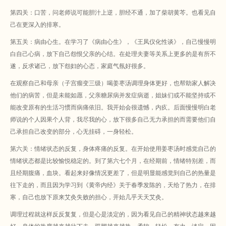
第四关：口苦，问老师说可能胆汁上逆，胆经不通，加了柴胡黄芩。也看见自
己在更深入的排寒。
第五关：病由心生。在学习了《病由心生》，《王凤仪化性谈》，自己慢慢明
白自己心病，放下自己怨恨父亲的心结。在处理夫妻等关系上更多的是有所不
遂，反求诸己，放下怨妇的心态，家庭气氛好很多。
在观察自己和母亲（子宫瘤变三级）喝姜枣汤调理身体更好，也帮助家人解决
他们的病苦，但是未能如愿，父亲糖尿病并发症病逝，姐妹们或不能坚持或不
能改变原有的生活习惯而病痛依旧。我开始会很遗憾，内疚。后面慢慢明白老
师说的个人因果个人背，我尽我的心，放下很多自己无力承担的而需要他们自
己承担自己改变的部分，心无挂碍，一身轻松。
第六关：情绪状态的反复，身体疼痛的反复。在开始使用姜枣汤时感觉自己的
情绪状态都是比较愉悦稳定的。到了第六七个月，在经期前，情绪特别差，而
且经期腹痛，血块。看起来好像情况更差了，但是明显能感觉到自己的热量是
往下走的，而且因为学习到《黄帝内经》关于春季发陈的，天给了热力，在排
寒，自己也放下原来艾灸失败的担心，开始几乎天天艾灸。
调理过程就这样反反复复，但是心是淡定的，因为看见自己的精神状态越来越