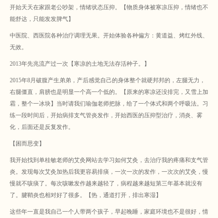
开始天天在家跟老公吵架，情绪状态压抑。【物质身体被寒凉压抑，情绪也不
能舒达，只能发发脾气】
中医院、西医院各种治疗调理无果。开始体验各种偏方：黄道益、烤红外线、
无效。
2013年先兆流产过一次【寒凉的土地无法存活种子。】
2015年8月破腹产生弟弟，产后感觉自己的身体整个就硬邦邦的，左腿无力，
右腿僵直，肩膀也是明显一个高一个低的。【原来的寒凉还没排完，又雪上加
霜，整个一冰块】当时请我们瑜伽老师把脉，给了一个体式和两个呼吸法。习
练一段时间后，开始病排支气管炎发作，开始西医的压抑型治疗，消炎、雾
化，后面还是反复发作。
【困而思变】
我开始找到单桂敏老师的艾灸网站去学习如何艾灸，去治疗我的疼痛和支气管
炎。发现每次艾灸加热后我更容易排痰，一次一次的发作，一次次的艾灸，慢
慢就不咳痰了。每次咳嗽发作越来越轻了，病程越来越短第三年基本就没有
了。腱鞘炎也相对好了很多。【热，通道打开，排出寒湿】
这些年一直是我自己一个人带两个孩子，早起晚睡，家庭环境也不是很好，情