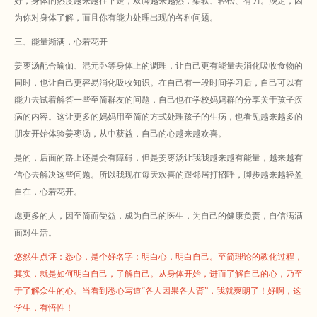
好，身体的热度越来越往下走，双脚越来越热，柔软、轻松、有力。
淡定，因
为你对身体了解，而且你有能力处理出现的各种问题。
三、能量渐满，心若花开
姜枣汤配合瑜伽、混元卧等身体上的调理，让自己更有能量去消化吸收食物的
同时，也让自己更容易消化吸收知识。在自己有一段时间学习后，自己可以有
能力去试着解答一些至简群友的问题，自己也在学校妈妈群的分享关于孩子疾
病的内容。这让更多的妈妈用至简的方式处理孩子的生病，也看见越来越多的
朋友开始体验姜枣汤，从中获益，自己的心越来越欢喜。
是的，后面的路上还是会有障碍，但是姜枣汤让我我越来越有能量，越来越有
信心去解决这些问题。所以我现在每天欢喜的跟邻居打招呼，脚步越来越轻盈
自在，心若花开。
愿更多的人，因至简而受益，成为自己的医生，为自己的健康负责，自信满满
面对生活。
悠然生点评：悉心，是个好名字：明白心，明白自己。至简理论的教化过程，
其实，就是如何明白自己，了解自己。从身体开始，进而了解自己的心，乃至
于了解众生的心。当看到悉心写道“各人因果各人背”，我就爽朗了！好啊，这
学生，有悟性！