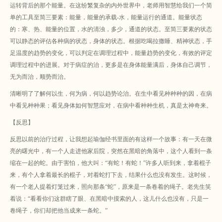
运转背后的那个能量。在这纷繁复杂的内外世界中，老师用智慧给我们一个简
单的工具至简三要素：能量，能量的承载-水，能量运行的通道。能量状态
的：寒、热、能量的位置，水的清浊，多少，通道的状态。至简三要素的状态
可以静态的评估各种病的状态，身体的状态。根据吃喝拉撒睡、精神状态，手
足温度的趋势的变化，可以判定在调理过程中，能量趋势的变化，有效的评定
调理过程中的进展。对于病症的治，更多是在身体能量满后，身体自己调节，
无为而治，顺势而治。
清晰明了了解何以生，何为病，何以趋势论治。在生中看见种种种的因，在病
中看见种种果；看见身体如何智慧应对，在病中看种种生机，真是太神奇来。
【反思】
反思以前的治疗过程，让我想起
瑜伽经书里面的有这样一个故事：有一天在微
亮的曙光中，有一个人走进他家后院，突然在黑暗的角落中，这个人看到一条
缩在一起的蛇。由于害怕，他大叫：“有蛇！有蛇！”许多人听到来，拿着棍子
来，有个人拿着最长的棍子，对着蛇打下去，结果什么也没有发生。这时候，
有一个老人提着灯笼过来，照向那条“蛇”，原来是一条卷着的绳子。老先生笑
着说：“看看你们这群瞎了眼、在黑暗中摸索的人，这儿什么也没有，只是一
卷绳子，你们却把他当成来一条蛇。”