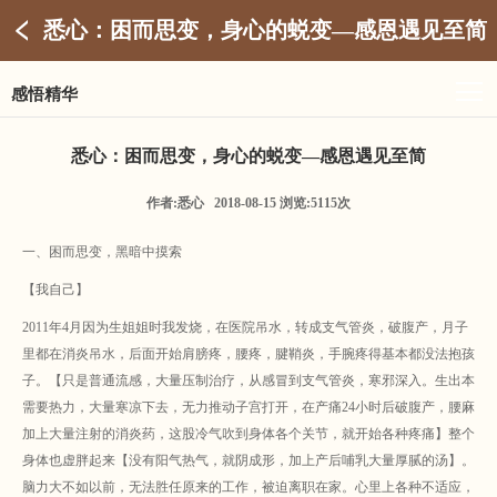
悉心：困而思变，身心的蜕变—感恩遇见至简
感悟精华
悉心：困而思变，身心的蜕变—感恩遇见至简
作者:悉心 2018-08-15 浏览:5115次
一、困而思变，黑暗中摸索
【我自己】
2011年4月因为生姐姐时我发烧，在医院吊水，转成支气管炎，破腹产，月子
里都在消炎吊水，后面开始肩膀疼，腰疼，腱鞘炎，手腕疼得基本都没法抱孩
子。【只是普通流感，大量压制治疗，从感冒到支气管炎，寒邪深入。生出本
需要热力，大量寒凉下去，无力推动子宫打开，在产痛24小时后破腹产，腰麻
加上大量注射的消炎药，这股冷气吹到身体各个关节，就开始各种疼痛】整个
身体也虚胖起来【没有阳气热气，就阴成形，加上产后哺乳大量厚腻的汤】。
脑力大不如以前，无法胜任原来的工作，被迫离职在家。心里上各种不适应，