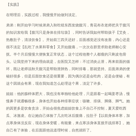
【实践】
在明理后，实践过程，我慢慢开始做到淡定。
弟弟：刚开始学习时候弟弟入秋吃错东西发烧腹泻，青花布衣老师把关于腹泻
的知识发给我【腹泻只是身体在排垃圾】，同时告诉我如何帮助孩子【艾灸，
热敷肚子，清淡饮食】。开始前三四天还好，后面感觉还没有改善，内心还是
很不淡定【乱吃了水果和零食】又开始腹痛，一次次在群里求助老师耐心安
抚。半个月后慢慢大便恢复正常状态，这个过程他整个人都瘦的只剩皮包骨
头。让我坚持下来的理由就是，去医院又怎样：不过消炎止泄，再来前面的循
环，既让老师说秋天腹泻是帮助泄肺热，同时排毒，那就坚持。后面弟弟的便
秘好很多，但是后面饮食还是很重要，因为偶尔还是会吃肉，还是会便秘，有
这个因就会有果，现在我知道怎么处理这个果，淡定了许多。
姐姐：他的腺样体肥大，我也没有单独给他处理，只是跟着一起喝姜枣汤，慢
慢鼻子就通畅很多，身体也开始各种排寒症状：咳嗽、排痰、脚痛、脚气。她
的因更多是饮食贪凉，开始会很焦虑姐姐饮食上不自己不控制，夏天爱吃西
瓜、冰激凌。在让她自己体验了几次吃冰后腹痛，拉肚子【以前身体本寒，加
点寒身体没反应，现在身体变暖，有能量，来点寒凉身体直接开战排寒】。她
自己有了体验，在后面跟他说道理时候，自然就听了。