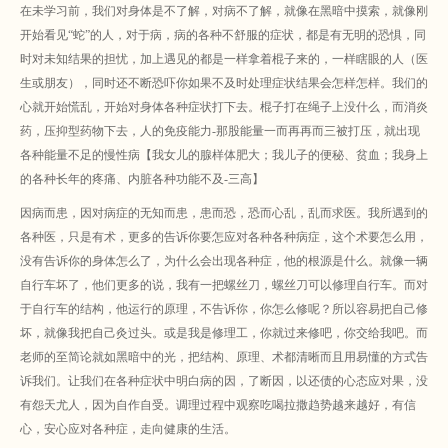
在未学习前，我们对身体是不了解，对病不了解，就像在黑暗中摸索，就像刚
开始看见“蛇”的人，对于病，病的各种不舒服的症状，都是有无明的恐惧，同
时对未知结果的担忧，加上遇见的都是一样拿着棍子来的，一样瞎眼的人（医
生或朋友），同时还不断恐吓你如果不及时处理症状结果会怎样怎样。我们的
心就开始慌乱，开始对身体各种症状打下去。棍子打在绳子上没什么，而消炎
药，压抑型药物下去，人的免疫能力-那股能量一而再再而三被打压，就出现
各种能量不足的慢性病【我女儿的腺样体肥大；我儿子的便秘、贫血；我身上
的各种长年的疼痛、内脏各种功能不及-三高】
因病而患，因对病症的无知而患，患而恐，恐而心乱，乱而求医。我所遇到的
各种医，只是有术，更多的告诉你要怎应对各种各种病症，这个术要怎么用，
没有告诉你的身体怎么了，为什么会出现各种症，他的根源是什么。就像一辆
自行车坏了，他们更多的说，我有一把螺丝刀，螺丝刀可以修理自行车。而对
于自行车的结构，他运行的原理，不告诉你，你怎么修呢？所以容易把自己修
坏，就像我把自己灸过头。或是我是修理工，你就过来修吧，你交给我吧。而
老师的至简论就如黑暗中的光，把结构、原理、术都清晰而且用易懂的方式告
诉我们。让我们在各种症状中明白病的因，了断因，以还债的心态应对果，没
有怨天尤人，因为自作自受。调理过程中观察吃喝拉撒趋势越来越好，有信
心，安心应对各种症，走向健康的生活。