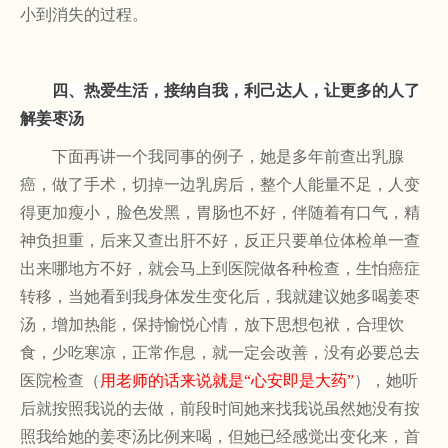
小到消失的过程。
四、热爱生活，接纳自我，利己达人，让更多的人了
解姜枣汤
下面再讲一个我同事的例子，她是多年前查出乳腺
癌，做了手术，切掉一边乳房后，整个人能量不足，人变
得更加瘦小，脸色发黑，胃肠也不好，伴随着有口气，精
神负担重，后来又查出肝不好，反正只要单位体检单一查
出来哪地方不好，就会马上到医院做各种检查，生怕癌症
转移，当她看到我身体发生变化后，我就建议她多喝姜枣
汤，增加热能，保持愉悦心情，放下思想包袱，合理饮
食，少吃寒凉，正常作息，就一定会改善，没有必要总去
医院检查（
用老师的话来说就是
“心安即是大药”
），她听
后就按照我说的去做，前段时间她来找我说虽然她没有按
照我给她的姜枣汤比例来喝，但她已经感觉出变化来，首