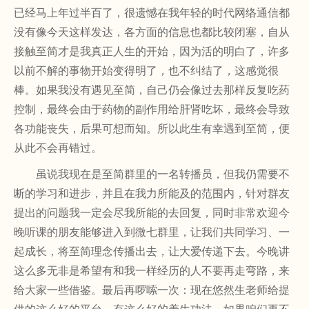
已经马上年过半百了，很遗憾在我年轻的时代网络通信都
没有像今天这样发达，各方面的信息也都比较闭塞，自从
接触至简才是我真正人生的开始，因为活的明白了，许多
以前不解的事物开始变得明了，也不纠结了，这感觉很
棒。如果我没有遇见至简，自己仍会像过去那样反复吃药
控制，最终会由于药物的副作用给肝肾吃坏，最终会导致
各功能丧失，后果可想而知。所以此生有幸遇到至简，便
从此不会再错过。
虽说我现在是至简群里的一名转播员，但我仍需要不
断的学习和进步，并且在我力所能及的范围内，针对群友
提出的问题我一定会尽我所能的去回复，同时非常欢迎今
晚听课的朋友能够进入到微七群里，让我们共同学习、一
起成长，将至简理念传播出去，让大爱传递下去。今晚讲
这么多无非是希望有和我一样经历的人不要再走弯路，来
给大家一些借鉴。最后再啰嗦一次：现在悠然生老师给提