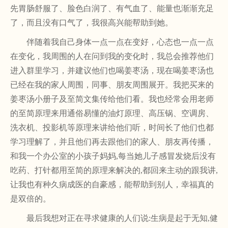
先胃肠舒服了、脸色白润了、有气血了、能量也渐渐充足
了，而且没有口气了，我很高兴能帮助到她。
伴随着我自己身体一点一点在变好，心态也一点一点
在变化，我周围的人在问到我的变化时，我总会推荐他们
进入群里学习，并建议他们也喝姜枣汤，现在喝姜枣汤也
已经在我的家人周围，同事、朋友周围展开。我把买来的
姜枣汤小册子及至简文集传给他们看。我也经常会用老师
的至简原理来用通俗易懂的油灯原理、高压锅、空调房、
洗衣机、投影机等原理来讲给他们听，时间长了他们也都
学习理解了，并且他们再去跟他们的家人、朋友再传播，
和我一个办公室的小孩子妈妈
,每当她儿子感冒发烧后没有
吃药、打针都用至简的原理来解决的,都回来主动的跟我讲,
让我也有种久病成医的自豪感，能帮助到别人，幸福真的
是双倍的。
最后我想对正在寻求健康的人们说
:生病是起于无知,健