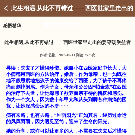
此生相遇,从此不再错过——西医世家里走出的
姜枣汤受益者
感悟精华
此生相遇,从此不再错过——西医世家里走出的姜枣汤受益者
作者:艺椒 2016-10-13 浏览:2575次
导读：失去了才懂得珍惜。她自小在西医家庭中长大，大
小病都用西医的方法治疗，婚后，作为母亲，也一如既往
地不假思索地把孩子的健康交给了西医，为了孩子不再疼
痛而割掉阑尾。作为子女，母亲和公公因
“帕金森”在西医
的治疗下去世，让她深感子欲养而亲不待的愧疚和感伤。
作为一个女人，因为数十年甲亢和从头到脚各种病痛的困
扰，让她深感命运的不济······
病有来路，也有去路，
“坤雨阳光”正如其名，经历过命运
的风风雨雨，因为遇见至简，迎来了生命的阳光。
她的分享，或许可以让更多的人，不需要在失去后才懂得