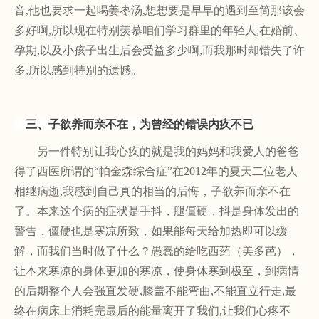
音,他也要求一起喝姜枣汤,想想要是早早的遇到至简那该会
多好啊,所以现在特别羡慕咱们学习群里的年轻人,在婚前、
孕期,以及小孩子出生后会受益多少啊,而我那时却错失了许
多,所以感到特别的遗憾。
三、子欲养而亲不在，为曾经的错误内疚不已
另一件特别让我心疚的就是我的妈妈和我爱人的爸爸
得了西医所谓的
“帕金森综合症”在2012年的夏天二位老人
相继病逝,我感到自己真的相当的后悔，子欲养而亲不在
了。本来这个病的症状是手抖，腿僵硬，抖是身体发出的
警告，僵硬也是寒凉所致，如果能每天给加热即可以缓
解，而我们当时做了什么？愚蠢的给吃西药（美多芭），
让本来寒凉的身体更加的寒凉，使身体寒到极至，到病情
的后期整个人会强直发硬,膝盖不能弯曲,不能直立行走,最
终在病床上消耗完最后的能量离开了我们,让我们心疼不