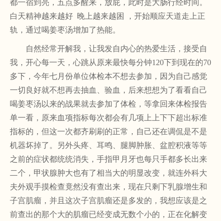
都一宿到亮，五点多醒来，放屁，此时是大肠行经时间。
白天精神越来越好
晚上越来越困 ，开始顺应天道走上正
轨，通过喝姜枣汤增加了热能。
自然经常开解我，让我发自内心的热爱生活，接受自
我，开心每一天，心跳从原来最快每分钟
120下到现在的70
多下，今年七月份单位体检本不想去参加，因为自己感觉
一切良好就不想再去抽血、验血，后来想想为了看看自己
喝姜枣汤以来的战果就去参加了体检，等拿回来体检报告
单一看，原来血项指标每次都会有几项上上下下超出标准
指标的，但这一次都齐刷刷的正常，自己还在调侃是不是
机器坏掉了。另外头疼、耳鸣、腿脚肿胀、盆腔积液等等
之前的症状都统统消失，手指甲月牙也每只手都多长出来
二个，甲状腺肿大也有了相当大的明显改变，就连外科大
夫外观手摸检查竟然没有查出来，现在只剩下乳腺增生和
子宫肌瘤，并且这次子宫肌瘤还是多发的，我想应该是之
前查出的那个大的肌瘤已经变成无数个小的，正在化解变