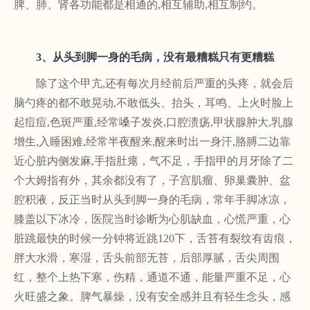
脾、肺、肾各功能都是相通的,相互辅助,相互制约。
3、从头到脚一身的毛病，没有最糟糕只有更糟糕
除了这个甲亢
,还有每次月经前后严重的头疼，就会后
脑勺疼的都不敢晃动,不敢低头、抬头，耳鸣、上火时脸上
起痘痘,色斑严重,经常嗓子发炎,口腔溃疡,甲状腺肿大,乳腺
增生,入睡困难,经常半夜醒来,醒来时出一身汗,胳膊二边靠
近心脏内侧发麻,手指肚瘪，气不足，手指甲的月牙除了二
个大姆指有外，其余都没有了，子宫肌瘤、卵巢囊肿、盆
腔积液，反正当时从头到脚一身的毛病，常年手脚冰凉，
膝盖以下冰冷，医院当时诊断为心肌缺血，心慌严重，心
脏跳最快的时候一分钟将近跳120下，舌苔有裂纹有齿痕，
胖大水滑，寒湿，舌头前部无苔，后部厚腻，舌尖周围
红，整个上热下寒，伤精，通道不通，能量严重不足，心
火旺盛之象。脾气暴燥，没有安全感并且有轻生念头，感