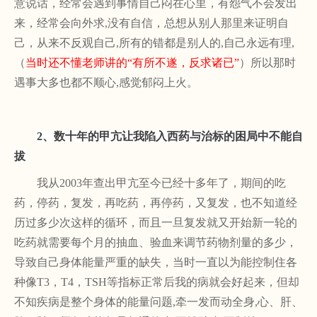
意说话，经常会遇到事情自己闷在心里，有怨气不会发出
来，经常会向外求,没有自信，总想从别人那里来证明自
己，从来不反观自己,所有的错都是别人的,自己永远有理,
（
当时还不懂老师讲的
“有所不遂，反求诸已”
）所以那时
遇事大多也都不顺心
,感觉郁闷上火。
2、数十年的甲亢让我陷入西药与治标的困局中不能自
拔
我从
2003年查出甲亢至今已经十多年了，期间的吃
药，停药，复发，再吃药，再停药，又复发，也不知道经
历过多少次这样的循环，而且一旦复发就又开始新一轮的
吃药就需要每个月的抽血、验血来调节药物剂量的多少，
导致自己身体能量严重的缺失，当时一直以为能控制住各
种像T3，T4，TSH等指标正常后我的病就会好起来，但却
不知疾病是整个身体的能量问题,牵一发而动全身,心、肝、