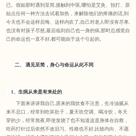
已。假如那时遇到至简,接触到中医,哪怕是艾灸、拍打、原
始点任何一种方法去试着加热，来解除他们的疼痛的话,到
今天也不会这样后悔、这样内疚了,自己对老人即没有尽孝,
也没有对孩子尽慈,最后临到自己也一身的病,那时总感觉自
己的命运也一直不好,都可能由于这个引起的。
二、
遇见至简，身心与命运从此不同
1、生病从来是有来处的
下面来讲讲我自己
,原来的我饮食不注意，生冷油腻从
来不忌口，经常到吃坏肚子，夏天吹空调、喝冷饮，冬天
穿的少，经常熬夜,即使发烧了也不知道这是身体在自救，
吃药打针过后依然不改旧习。性格也不好,比较内向、不愿