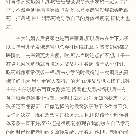
针青霉素就退烧了,那时爸爸总会说小孩子发烧一定要早治
疗，不然会延误病情导致肺炎,所以只要感冒发烧都会吃西
药、打吊瓶,长年阴寒药物导致自己的身体很瘦弱,抵抗力也
差。
长大结婚以后婆家也是西医家庭
,所以后来在生下儿子
以后每当儿子发烧感冒也总会往医院跑,因为爷爷奶奶都是
医院的，去医院更为方便。唉,所以当时连想都不想,儿子一
有点儿风吹草动就直接送去爷爷那里看病,孩子从小打针、
吃药就像家常便饭一样,后来小学的时候得过一次阑尾炎高
烧了好几天,当时全家人都特别的害怕,连爷爷也去找了儿科
主任,主任说那东西直接割掉吧,留着也没用,省得以后一有
炎症就会跑到那个位置。天啊！就在那种无知的状态下,在
孩子还不懂得要自己做选择的时候替孩子做了今生最不负
责任的决定。现在想想真是欲哭无泪啊,所以孩子小时候身
体素质一直不好,至今还是很瘦弱,但现在我能够在自己学习
的同时已经把老师的文章转发给儿子看,让他也听老师的录