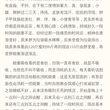
有血痂、手抖。在下有二便增加量大、臭、放屁多，小
腿、脚肿过二三天，痔疮。皮肤有流汗、痘痘的浮现、脖
子甲状腺处发红、肿、痒、痛，小便黄等等，其实所有这
些都是排病反应，每天测心跳，心跳增加，持续好久一段
时间的能量不足。但经过那一段痛苦的时间后，精神在逐
渐变好，原来胖为垃圾吸水稀释，后来变瘦为垃圾排出，
我原来体重由120斤瘦到96斤再到现在110斤由胖变瘦，再
变胖能量渐进渐足。
能量吸收看的是食欲，但我一直有食欲，就是不吸
收，当然也不叫不吸收，而是消耗的太大。每天看听说想
脑部的这些活动都在消耗能量，这是无形层面的，有形层
面也会消耗一些能量，当时自然教会我观心打坐减欲望，
之前睡眠不好，从来没有睡到天亮的情况，开始是晚上十
一点到一点之间会醒，后来又会一点到三点之间醒，再后
来还有三点到五点之间醒，持续了一段时间后，现在基本