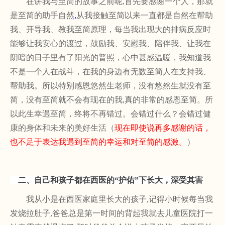
在讲我与至简的故事之前呢
,首先要感谢一个人，那就
是至简的助手自然
,
从我接触至简以来一直都是自然在帮助
我、开导我、教我至简原理，每当我出现大的排病反应时
能够让我安心的渡过，鼓励我、安慰我、陪伴我、让我在
阴暗的日子里有了阳光的普照，心中甚感温暖，我知道我
不是一个人在战斗，在我的身边有无数至简人在支持我、
帮助我。所以特别感恩悠然生老师，没有悠然生就没有至
简，没有至简就不会有现在的我
,真的非常的感恩至简。所
以此生幸遇至简，终将不再错过。会错过什么？会错过健
康的身体和未来的美好生活（
现在即使说再多感谢的话，
也不足于表达我遇到至简的幸运和对至简的感激。
）
二、自己和孩子都在西医的
“护佑”下长大，深受其害
我从小是在西医家庭里长大的孩子
,记得小时候每当我
发烧拉肚子,爸爸总是第一时间的背起我就去儿童医院打一