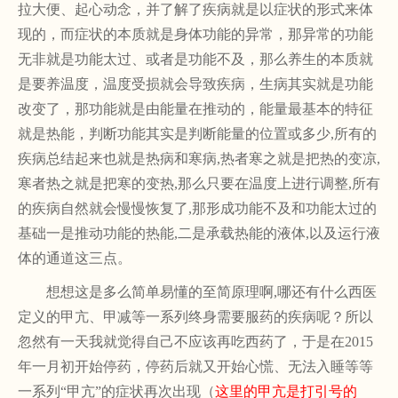
拉大便、起心动念，并了解了疾病就是以症状的形式来体
现的，而症状的本质就是身体功能的异常，那异常的功能
无非就是功能太过、或者是功能不及，那么养生的本质就
是要养温度，温度受损就会导致疾病，生病其实就是功能
改变了，那功能就是由能量在推动的，能量最基本的特征
就是热能，判断功能其实是判断能量的位置或多少,所有的
疾病总结起来也就是热病和寒病,热者寒之就是把热的变凉,
寒者热之就是把寒的变热,那么只要在温度上进行调整,所有
的疾病自然就会慢慢恢复了,那形成功能不及和功能太过的
基础一是推动功能的热能,二是承载热能的液体,以及运行液
体的通道这三点。
想想这是多么简单易懂的至简原理啊
,哪还有什么西医
定义的甲亢、甲减等一系列终身需要服药的疾病呢？所以
忽然有一天我就觉得自己不应该再吃西药了，于是在2015
年一月初开始停药，停药后就又开始心慌、无法入睡等等
一系列
“
甲亢
”的症状再次出现（
这里的甲亢是打引号的