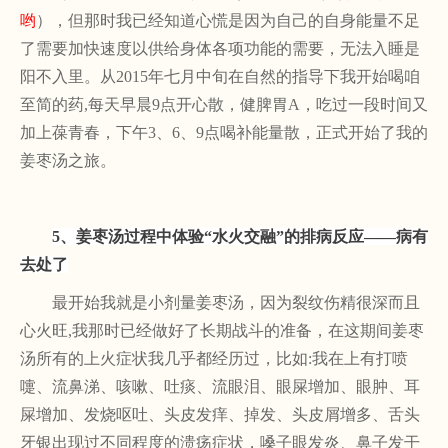
哟
），但那时我已经知道心慌是因为自己的自身能量不足
了需要加快速度以供给身体各项功能的需要，无法入睡是
阳不入里。从
2015年七月中旬在自然的指导下我开始喝咱
至简的药,每天早晨9点开心散，健脾胃A，吃过一段时间又
加上葆青春，下午3、6、9点喝补能量散，正式开始了我的
姜枣汤之旅。
5、
姜枣汤过程中体验
“水火交融”的排病反应——病有
去处了
最开始我就是小剂量姜枣汤，因为裂纹伤精很深而且
心火旺
,我那时已经做好了长期战斗的准备，在这期间姜枣
汤所有的上火症状我几乎都经历过，比如:我在上有打喷
嚏、流鼻涕、咳嗽、吐痰、流眼泪、眼屎增加、眼肿、耳
屎增加、发烧呕吐、头皮发痒、掉发、头皮屑增多、舌头
牙银出现过不同程度的溃疡症状，嗓子眼发炎、鼻子发干