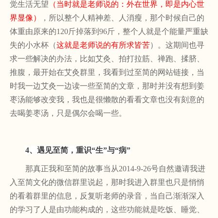
觉生活无望
（当时就是老师说的：外在世界，即是内心世
界显像）
，所以整个人精神差、人消瘦，那个时候自己的
体重由原来的
120斤掉落到96斤，整个人就是个能量严重缺
失的小水杯（
这就是老师说的有所求皆苦
）。这期间也寻
求一些解决的办法，比如艾灸、拍打拉筋、禅跑、揉脐、
推腹，最开始在艾灸群里，我看到过至简的网站链接，当
时我一边艾灸一边读一些至简的文章，那时并没有想到姜
枣汤能够改变我，我也是很懒散的看看文章也没有刻意的
去喝姜枣汤，只是偶尔会喝一些。
4、遇见至简，重识“生”与“病”
那真正我和至简的故事当从
2014-9-26号自然邀请我进
入至简文化的微信群里说起，那时我进入群里也只是悄悄
的看着群里的信息，反复听老师的录音，当自己渐渐深入
的学习了人是由功能构成的，这些功能就是吃饭、睡觉、