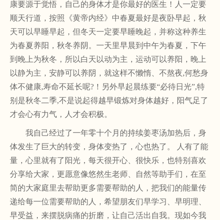
康要源于觉悟，自己的身体才是你最好的医生！人一定要
顺天行道，按照《黄帝内经》中春夏最好是夜卧早起，秋
天可以早睡早起，但冬天一定要早睡晚起，并称这种养生
为春夏养阳，秋冬养阴。一天里早晨到中午为春夏，下午
到晚上为秋冬，所以白天以动为主，运动可以养阳，晚上
以静为主，安静可以养阴，就这样不懒惰、不熬夜,何愁身
体不健康,寿命不延长呢?！另外早起晨练要“必待日光”,特
别是秋冬二季,不是说起得越早锻炼对身体越好，阳气足了
才会心有力气，人才会积极。
我自己经过了一年零十个月的持续姜枣汤加热后，身
体发生了巨大的转变，身体变热了，心也热了。
人有了能
量，心里就有了阳光，每天很开心、很快乐，也特别喜欢
分享给大家，更愿意像悠然生老师、自然等助手们，在至
简的大家庭里去帮助更多需要帮助的人，把我们的能量传
递给每一位需要帮助的人，希望朋友们早学习、早明理、
早受益，来摆脱病痛的折磨，让自己活出自我。现如今我