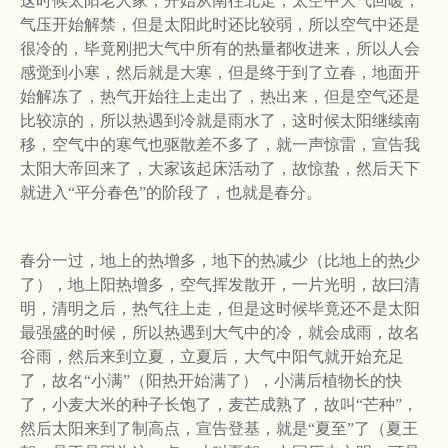
这时候太阳老人家，开始从南往北走，太空中大气回暖，
气压开始解禁，但是太阳此时还比较弱，所以空气中还是
很冷的，毕竟刚把大气中所有的热量都收进来，所以人会
感觉到小寒，然后就是大寒，但是终于到了立春，地面开
始解冻了，热气开始往上走出了，热出来，但是空气还是
比较凉的，所以热遇到冷就是雨水了，这时候太阳继续南
移，空气中的寒气也驱散差不多了，就一声惊雷，宣告我
太阳大帝回来了，大家该起床活动了，故惊蛰，然后天下
就进入“平分春色”的阶段了，也就是春分。
春分一过，地上的热增多，地下的热减少（比地上的热少
了），地上阳热增多，空气挥发散开，一片光明，故曰清
明，清明之后，热气往上走，但是这时候毕竟还不是太阳
最强盛的时候，所以热遇到大气中的冷，就会成雨，故名
谷雨，然后来到立夏，立夏后，大气中阳气就开始充足
了，故名“小满”（阳热开始满了），小满后植物长的快
了，小麦大米的种子长饱了，麦芒成熟了，故叫“芒种”，
然后太阳来到了制高点，宣告登基，就是“夏至”了（夏王