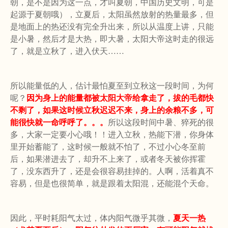
朝，是不是因为这一点，才叫夏朝，中国历史文明，可是
起源于夏朝哦），立夏后，太阳虽然放射的热量最多，但
是地面上的热还没有完全升出来，所以从温度上讲，只能
是小暑，然后才是大热，即大暑，太阳大帝这时走的很远
了，就是立秋了，进入伏天……
所以能量低的人，估计最怕夏至到立秋这一段时间，为何
呢？
因为身上的能量都被太阳大帝给拿走了，拔的毛都快
不剩了，如果这时候立秋迟迟不来，身上的余粮不多，可
能很快就一命呼呼了。。。
所以这段时间中暑、猝死的很
多，大家一定要小心哦！！进入立秋，热能下潜，你身体
里开始蓄能了，这时候一般就不怕了，不过小心冬至前
后，如果潜进去了，却升不上来了，或者冬天被你挥霍
了，没东西升了，还是会很容易挂掉的。人啊，活着真不
容易，但是也很简单，就是跟着太阳混，还能混个天命。
因此，平时耗阳气太过，体内阳气微乎其微，
夏天一热